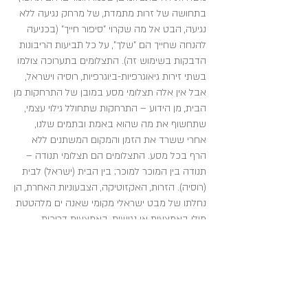
בתחושה של זרות מתמדת, של מרחק נגיעה ללא
נגיעה, הבט אל מה שקרוי "סיפור חייך" (בכניעה
להנחה שחייך הם "שלך", על כל תביעות הריבונות
הדבקות בשימוש זה). התצלומים בתערוכה צולמו
בשתי זירות גיאוגרפיות-ביוגרפיות, רוסיה וישראל,
אבל אין אלה תצלומי מסע במובן של התרחקות מן
הבית, מן הידוע – התרחקות שתחולל גילוי עצמי,
שתחשוף את מה שהוא באמת ובתמים שלנו,
אחרי ששרד את הזמן והמקום המשתנים ללא
הרף בכל מסע. התצלומים הם תצלומי תנודה –
תנודה בין המוכר למוכר; בין הבית (ישראל) לבית
(רוסיה). הזרות, האקזוטיקה, הצבעוניות האחרת, הן
נחלתו של מבט ישראלי מקומי שאנה ים מלהטטת
מולו באמצעות אי נגישות, באמצעות דריכות
הנוצרת מול דימוי של אחרות. במקרה הזה הן
התייר לרגע והן מי שמביטה על חומרים שאכלסו
את "סיפור חייה" לא יכולים לראות עד הסוף
ועובדים בלית ברירה את הפער המתמיד ואת
ההחמצה.