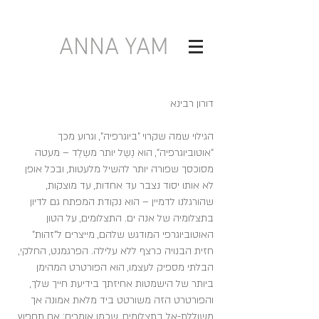
ANNA YAM
דורון רבינא
הגילוי שמה שקרוי "ביוגרפיה", וגרוע מכך
"אוטוביוגרפיה", הוא נֶשֶל יותר משֶלֶד – מעטה
מסוכסך שפורה יותר להשיל מלעטות, ובכל אופן
לא אותו יסוד נצבר עד אחדות, עד מוצקות,
שהורגלנו לדמיין – הוא נקודת המפתח גם לדיון
בתצלומיה של אנה ים. התצלומים, על הטון
האוטוביוגרפי המודגש שלהם, מייצרים ל"זהות"
חזית הבנויה כרצף ללא עלילה. הפרגמנט, החלקי,
הבלתי מספיק לעצמו, הוא הפורטרט המהימן
ביותר של הישמטות אחיזתך בידיעת חייך שלך,
והפורטרט הזה משורטט ביד מלאת אמונה אך
משוללת-אל בתצלומים, שכמו אומרים: אם תחפוץ