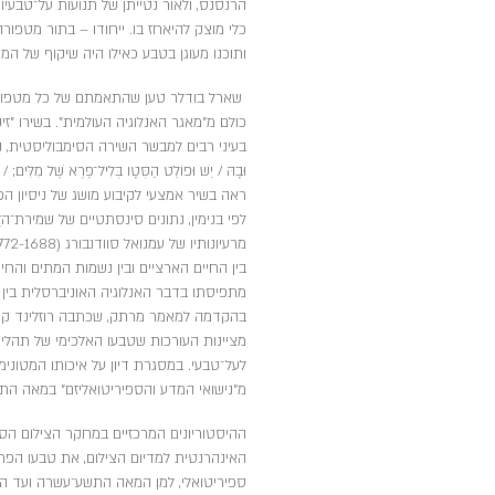
הרנסנס, ולאור נטייתן של תנועות על־טבעיו
כלי מוצק להיאחז בו. ייחודו – בתור מטפור
ותוכנו מעוגן בטבע כאילו היה שיקוף של המצ
שארל בודלר טען שהתאמתם של כל מטפורה,
בעיני רבים למבשר השירה הסימבוליסטית, נתן בו
וּבָהּ / יֵשׁ וּפוֹלֵט הַסְּטָו בְּלִיל־פֶּרֶא שֶׁל מִלִּים;
ראה בשיר אמצעי לקיבוע מושג של ניסיון הכ
לפי בנימין, נתונים סינסתטיים של שמירת־הז
בין החיים הארציים ובין נשמות המתים והח
מתפיסתו בדבר האנלוגיה האוניברסלית בין כ
מציינות העורכות שטבעו האלכימי של תהליך 
לעל־טבעי. במסגרת דיון על איכותו המטוני
מ"נישואי המדע והספיריטואליזם" במאה התשע
ההיסטוריונים המרכזיים במחקר הצילום הספי
האינהרנטית למדיום הצילום, את טבעו הפר
ספיריטואלי, למן המאה התשע־עשרה ועד האמנ