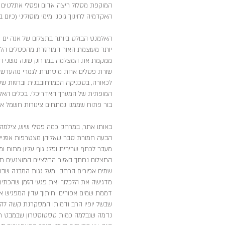
המוקפת מסלול ריצה אדום ופסלי אתלטים 
האקדמיה לחינוך גופני מימי מוסוליני (כיום 
האלמנט הבולט ביותר בתצלום של אנה ים ה
יותר מעוצמת האור המוחזרת מהפסלים הלבנ
ממקמת את המצלמה במרחק שונה משני הפס
שורת פסלים אחת מוסתרת לגמרי מהעדשה וא
לכאורה, בטכניקה הכמו־חובבנית ובחזות 
המופתית של המערך האדריכלי. בכלים האלו, 
בור פתוח שממנו נמתחים צינורות חשמל או
באותו אתר, במרחק כמה פסלי שיש, צילמה
הבעה חמורת סבר שאליהן מצטרפות אוזניים
מעבר לכתף שרירית ופלג גוף עליון מתוח ומ
התצלום נחתך באזור החלציים המוצנעים חל
שמים אפורים הרחק מעל גגות המבנה שברקע
מדגישה את הלכלוך ואת פגעי הזמן שהכתימו
דממת שמים אפורים וחיתוך עדין המפגיש 
שבשל יופיו הרב ודמותו המסקרנת קשה להסי
נדמה שנבלמה כמות טסטוסטרון שבמבט ראשו