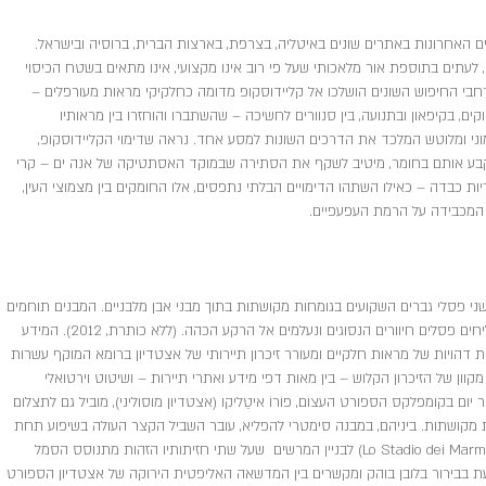
ם האחרונות באתרים שונים באיטליה, בצרפת, בארצות הברית, ברוסיה ובישראל.
 לעתים בתוספת אור מלאכותי שעל פי רוב אינו מקצועי, אינו מתאים בשטח הכיסוי
בי החיפוש השונים הושלכו אל קליידוסקופ מדומה כחלקיקי מראות מעורפלים –
קים, בקיפאון ובתנועה, בין סנוורים לחשיכה – שהשתברו והוחזרו בין מראותיו
וני ומלוטש המלכד את הדרכים השונות למסע אחד. נראה שדימוי הקליידוסקופ,
לקבע אותם בחומר, מיטיב לשקף את הסתירה שבמוקד האסתטיקה של אנה ים – קרי
 כבדה – כאילו השתהו הדימויים הבלתי נתפסים, אלו החומקים בין מצמוצי העין,
 המכבידה על הרמת העפעפיים.
ני פסלי גברים השקועים בגומחות מקושתות בתוך מבני אבן מלבניים. המבנים תוחמים
שביל רחב הנבלע לצד גדר אבן ומעליה מבליחים פסלים חיוורים הנסוגים ונעלמים אל הרקע הכהה. (ללא כותרת, 2012). המידע
הויות של מראות חלקיים ומעורר זיכרון תיירותי של אצטדיון ברומא המוקף עשרות
קוון של הזיכרון הקלוש – בין מאות דפי מידע ואתרי תיירות – ושיטוט וירטואלי
 מעלות, בצבע ובאור יום בקומפלקס הספורט העצום, פוֹרוֹ איטַליקו (אצטדיון מוסוליני), מוביל גם לתצלום
מקושתות. ביניהם, במבנה סימטרי להפליא, עובר השביל הקצר העולה בשיפוע תחת
גדרות האבן ומחבר בין האצטדיון הפתוח (Lo Stadio dei Marmi) לבניין המרשים שעל שתי חזיתותיו הזהות מתנוסס הסמל
 בבירור בלובן בוהק ומקשרים בין המדשאה האליפטית הירוקה של אצטדיון הספורט