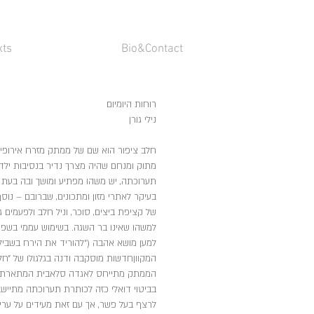
xts
Bio&Contact
רוחות היומיום
נילי גורן
מתוק ומנחם שהיה מצרך נדיר בנסיבות יל
תערוכתה, יש משהו מפתיע ומושך ובה בעת 
בעיקר לאתרי מזון ומתכונים, שברובם – נוס
של קציפת ביצים, סוכר, וניל חלב ולפעמים 
למשהו שאינו בר השגה. בשימוש עממי בשפו
המקווןחדשות מוסקבה ודנה בגלגולו של ״ח
הממתק מתייחס לאגדה סלאבית המתארת מתנ
בביטוי דואלי כזה לכותרת תערוכתה מתיי
לרצף בעל פשר, אך עם זאת מעידים על ערי