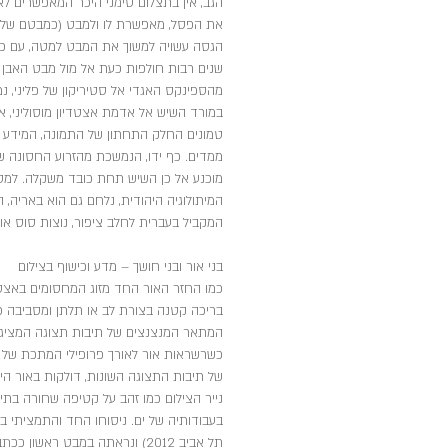
הגב, אין בתצלום סימני היכר המאפשרים לאפי
את הפסל, מאפשרת לו ולמבט (כמבטם של 
הגסה עשויה למשוך את המבט למטה, עם כיוון
שנים רבות חולפות כעת אל מול מבט האבן המ
מהספינקס האגדי אל סטיריקון של פליני, נמ
במורד השיש אל אדמת אצטדיון מוסוליני, א
טמונים החלק התחתון של התמונה, המידע ה
ממדים. כף ידו, הנמשכת מהזרוע החסונה ש
מוכנע אל כן השיש תחת כובד משקלה. למסע ב
המיתולוגיה היהודית, נלחם גם הוא באריה, 
המקביל בעברית לחלב ציפור, נוצות סוס או 
בני אור ובני חושך – מדע וכישוף בצילום
כמו החזר האור החד מזוג המחסומים באצטד
המתאר המנצנצים של תיבות תצוגה המציגות ת
כשרשראות אור לאורך פרופילי המתכת של ת
של תיבות התצוגה השונות, דולקות באור הי
נייר הצילום כמו זהב על קטיפה שחורה בתי
בעבודותיה של ים. ניסוחו החד והתמציתי ב
תל אביב 2012) ונראתה במבט רא