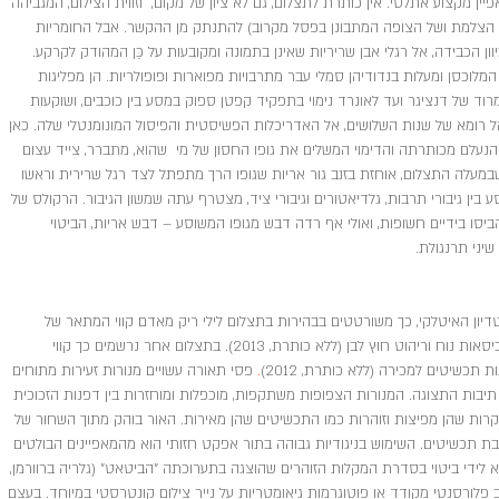
ין מקצוע אתלטי. אין כותרת לתצלום, גם לא ציון של מקום, וזווית הצילום, המגביהה
הצלמת ושל הצופה המתבונן בפסל מקרוב) להתנתק מן ההקשר. אבל החומריות
 הכבידה, אל רגלי אבן שריריות שאינן בתמונה ומקובעות על כַּן המהודק לקרקע.
לוכסן ומעלות בנדודיהן סמלי עבר מתרבויות מפוארות ופופולריות. הן מפליגות
רוד של דנציגר ועד לאונרד נימוי בתפקיד קפטן ספוק במסע בין כוכבים, ושוקעות
ל רומא של שנות השלושים, אל האדריכלות הפשיסטית והפיסול המונומנטלי שלה. כאן
נעלם מכותרתה והדימוי המשלים את גופו החסון של מי שהוא, מתברר, צייד עצום
במעלה התצלום, אוחזת בזנב גור אריות שגופו הרך מתפתל לצד רגל שרירית וראשו
ין גיבורי תרבות, גלדיאטורים וגיבורי ציד, מצטרף עתה שמשון הגיבור. הרקולס של
הביסו בידיים חשופות, ואולי אף רדה דבש מגופו המשוסע – דבש אריות, הביטוי
שיני תרנגולת.
יון האיטלקי, כך משורטטים בבהירות בתצלום לילי ריק מאדם קווי המתאר של
בריכה קטנה בצורת לב או תלתן ומסביבה כיסאות נוח וריהוט חוץ לבן (ללא כותרת, 2013). בתצלום אחר נרשמים כך קווי
כשיטים למכירה (ללא כותרת, 2012)
.
פסי תאורה עשויים מנורות זעירות מתוחים
יבות התצוגה. המנורות הצפופות משתקפות, מוכפלות ומוחזרות בין דפנות הזכוכית
קרות שהן מפיצות וזוהרות כמו התכשיטים שהן מאירות. האור בוהק מתוך השחור של
בת תכשיטים. השימוש בניגודיות גבוהה בתור אפקט חזותי הוא מהמאפיינים הבולטים
א לידי ביטוי בסדרת המקלות הזוהרים שהוצגה בתערוכתה ״הביטאט״ (גלריה ברוורמן,
שון ככתב פלורסנטי מקודד או פוטוגרמות גיאומטריות על נייר צילום קונטרסטי במיוחד. בעצם