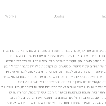
Works
Books
Te
חלב ציפור הוא שם של ממתק מזרח אירופי. בזיכרון של אנה ים (שנולדה בברית המועצות ב־1980 וגרה שם עד גיל 12. זהו מעדן
דותה ובסביבה שבה גדלה. בצמד המילים המרכיבות את שמו שים בחרה לכותרת
גם מרתיע ומטריד. מעין סקרנות מעוררת חשד. חיפוש מקוון של חלב ציפור מפנה
ף על תיאורים עתירי גלוקוזה וכולסטרול וכן דקדקנות קולינרית בדבר התמהיל הנכון
גם שוקולד – מתייחסים גם למקור השם שברוסית הוא ביטוי נפוץ לדבר לא קיים או
ת שונות מייצגים ביטויים כאלו התמסרות אינסופית או הבטחה להשגת הבלתי אפשרי
למען מושא אהבה (״להוריד את הירח בשבילך״, ״לקטוף כוכבים למענך״). בכתבה, שהתפרסמה בפברואר 2013 במגזין
לב ציפור״ על פני שלושה עשורים באחת המסעדות הנודעות במוסקבה, מצוין ששמו של
ה בלתי מושגת ומשתמשת בביטוי ״נדיר כמו שיני תרנגולת״. הבחירה של ים
שבת היטב עם מקבץ התצלומים המוצגים בה. ממבט ראשון הם מסרבים להתחבר
כה שקולה ומוקפדת שמתוכה מתבהרת משמעות, כאילו היו אוסף אקראי של מילים