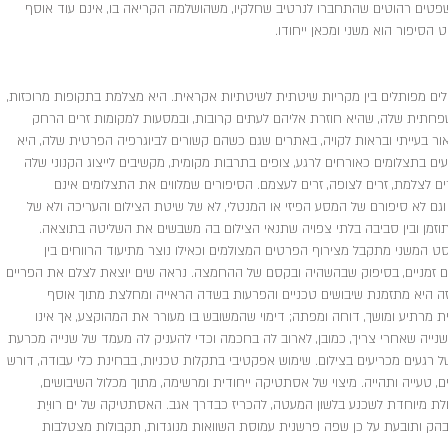
שפטים רהוטים שהתחברו לנרטיב שחלקיו, משהושלמה הקריאה בו, אינם עוד אוסף
הסיפור הוא משני ומכאן ייחודו.
לים מפותלים בין מקריות שיטתית לשיטתיות אקראית. היא מצלמת בתקופות מרוכזות,
פחתית שלה, שהיא חוזרת אליהם לעתים קרובות, ובמסעות למקומות זרים הרחק
אור בעייתי ובראות לקויה, באתרים שגם כשהם קשורים לביוגרפיה הפרטית שלה, היא
ים בתצלומים כאורחים לרגע, צופים בתרבות מקומית, מקשיבים לייצוג הקנוני שלה
ום ולצילום, זרים לצלמת, זרים לצופה, זרים לעצמם. הסיפורים שמלווים את התצלומים אינם
וגם לא סיפורם של המסע הפיזי או המנטלי, לא של שיטת הצילום והעריכה ולא של
ומתוזמן ובין סביבה בלתי צפויה שתנאי הצילום בה משבשים את השליטה בתוצאה.
המשני מתקבל מצירוף הפרטים המצולמים וכאילו נוצר מתיעוד הרווחים בין
ללים זמניים, בסיפוק שבהשהיה ובקסם של ההחמצה. נראה שים יוצאת לצלם את הפריים
הזה היא מתזמנת שיבושים טכניים והפרעות בשדה הראייה ומחלצת מתוך אוסף
ית מרתיע ומושך, דוחה ומפתה; דימוי שהמשובש בו מעורר את המהוקצע, אך אינו
השנייה שאחרי צריך, כמובן, לארוב לה בחכמה וכדי להעניק לה מעמד של שנייה מכרעת
געים מכריעים בצילום. שימוש אפקטיבי בתקלות טכניות, בבחינת כלי עבודה, דורש
ם, טעייה ותהייה. מיצוי של אסתטיקה ייחודית ומרשימה, מתוך מכלול השיבושים,
ולת מיוחדת לשכנע בלשון המעטה, להכריז כבדרך אגב. האסתטיקה של ים רווּיַת
ובהק ותובעת על כן שפה פרשנית עמוסת השוואות מנוגדות, תקבולות מצטלבות