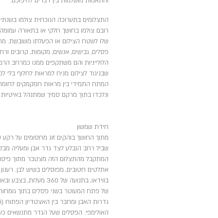
והתאמות מושלמות בין דברים להיפוכם.
התצלומים בתערוכה הנוכחית צולמו בשנתיי
רובם צולמו בחושך חלקי או בתאורה עמומה,
שלו לשטח הצילום או הפעלתו משובשת. מרח
פסלים, גבישים, אנשים, מקומות, קרובים ורחו
הלולייניות והם משתקפים ממנו כמרחב הרמ
שבניגוד לצילום מניח למראות לחלוף בלי 
המתח התמידי בין מראות חמקמקים לחומריות
ונלכדו בתוך מרקם סמיך שמתנהל באיטיות
חידת שמשון
מתוך החושך בוהקים זוג מחסומים על רקע ש
המתקבל מהתצלום הזה מצטבר מתוך פיסות ד
אתלטים חטובים, מפוסלים בשיש לבן. רענון מ
בווידאו, בתנועה של 360
של פתח המעוטר בשני פסלים בתוך גומחות 
האולימפי. הפסלים שעל הגדר מתנשאים כעת