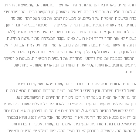
חתה של ים שאחזו בידיהם מקלות מחזירי אור ויצרו בתנועותיהם קומפוזיציות זוהרות
עה, לטרנה מג׳יקה משפחתי בדירה חיפאית שהועתק מן ההקשר הביתי והפרפורמטיבי
ה ובלשכות האפלות של הצילום. ים ממשיכה לצלם את בני משפחתה ומוסיפה
ורים ונראה שהיא נמשכת בעקבות מחול הצללים לדיון מטפורי בבני אור ובני חושך.
דלתו מוגפת אך אינה סגורה לגמרי ועל גבה השפוף נראים פסי אור זוהרים (ללא
ן הדלת למשקוף לא אור חודר לחדר אלא חושך, כאילו עקבה המצלמה, מתוך עלטה מוחלטת,
וגילתה אישה שאורות בגבה. זווית הצילום גבוהה מאוד ומרחיקה את הגב הקורן אל
 ארון קיר גבוה שבחלקו העליון קשת אור בהירה שלא ברור מהיכן הושלכה אל
תמוה בסביבה יומיומית לחלוטין מחדדת את העמימות הביזארית. משטח פורמייקה
פים טחובים באחוזות ויקטוריאניות ומעורר מן הביזארי והמעוות – כתות שטן
רגנים.
פרשנית הרווחת נוטה לאבחנה ברורה בין ההקשר הפגאני, שמקורו בתפיסה
משול לנטילת נשמתה, ובין ההיבט הפילוסופי בשיח התרבות החזותית הרואה במוות
ק על הקריאה הזאת, בעיקר לאור ריבוי מקורות ההתייחסות המשותפים לשני
דיון את הצללים ממעמקי המערה של אפלטון ולארוב ליד כל תצלום לשובם של המתים
חס לטבעו של המדיום להקפיא, לשמר ולהנציח את הדימוי בזיכרון. הוא אינו מתייחס
ובן זה אינו מבטא תפיסה רוחנית ולא דן במיסטיקה. אבל מחוץ לקנון, ושלא במקרה,
יריטואלי. בתרבות המודרנית המערבית, האמונה בתקשורת אפשרית עם רוחות
המאה התשע־עשרה. במרחק לא רב מציד המכשפות בשלהי ימי הביניים וראשית