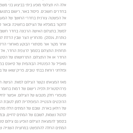
אלה היו תצלומי מופע ביתי בביצוע בני משפ
בחדרים חשוכים. פיסול באור, רישום בתנו
אל הפשטה צורנית בחדרי החושך של המעבד
לחקור במופלא של הצילום בחשיכה ובאור סנו
למשל, בתצלום האישה הרכונה בחדר חשוך ש
כותרת, 2014). מהחריץ הצר שבי
אחר מקור אור מסתורי הבוקע מאחורי הדלת 
תחתית התצלום בסמוך לרצפת החדר, אל מול
החדר או אל התצלום. התרחשותו של הסט ה
מאפיל על הפנטזיה הבוהמית של סיאנס במרת
ופולחני רוחות בבתי טובים, פריק־שואו של בו
מאז המצאתו נקשר הצילום למוות. הגישה ה
פרהיסטורית ולפיה רישום של דמות בחומר 
מטפורי חלק מטבעו של הצילום. אפשר לחלו
ההיבטים והנטייה הפופולרית לזמן לטובת ה
של רולאן בארת. שובם של המתים הללו מתיי
לגלגול נשמות, לשובם של המתים לחיים, ובמ
בסמוך להמצאת הצילום הופיע גם צילום ספ
המתים החלה להתפשט במחצית השנייה של 