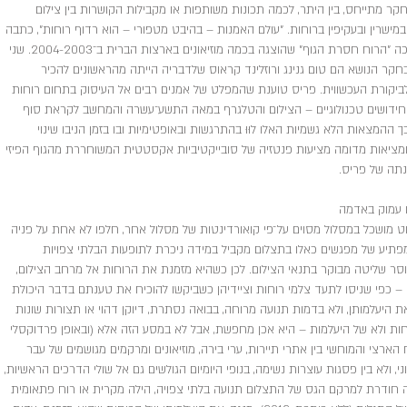
קר מתייחס, בין היתר, לכמה תכונות משותפות או מקבילות הקושרות בין צילום
 במישרין ובעקיפין ברוחות. "עולם האמנות – בהיבט מטפורי – הוא רדוף רוחות", כתבה
בפתח מאמרה אליסון פריס, אוצרת התערוכה "הרוח חסרת הגוף" שהוצגה בכמה מוזיאונים בארצות הברית ב־2004-2003. שני
בחקר הנושא הם טום גנינג ורוזלינד קראוס שלדבריה הייתה מהראשונים להכיר
ביקורת העכשווית. פריס טוענת שהמפלט של אמנים רבים אל העיסוק בתחום רוחות
 חידושים טכנולוגיים – הצילום והטלגרף במאה התשע־עשרה והמחשב לקראת סוף
ההמצאות הלא גשמיות האלו לוּוּ בהתרגשות ובאופטימיות ובו בזמן הניבו שינוי
 ומציאות מדומה מציעות פנטזיה של סובייקטיביות אקסטטית המשוחררת מהגוף הפיזי
ענתה של פריס.
ו עמוק באדמה
ניווט מושכל במסלול מסוים על־פי קואורדינטות של מסלול אחר, חלפו לא אחת על פניה
מפתיע של מפגשים כאלו בתצלום מקביל במידה ניכרת לתופעות הבלתי צפויות
ר שליטה מבוקר בתנאי הצילום. לכן כשהיא מזמנת את הרוחות אל מרחב הצילום,
 כפי שניסו לתעד צלמי רוחות וציידיהן כשביקשו להוכיח את טענתם בדבר היכולת
יעלמותן, ולא בדמות תנועה מרוחה, בבואה נסתרת, דיוקן דהוי או תצורות שונות
ות ולא של היעלמות – היא אכן מחפשת, אבל לא במסע הזה אלא (ובאופן פרדוקסלי
ארצי והמוחשי בין אתרי תיירות, ערי בירה, מוזיאונים ומרקמים מגושמים של עבר
י, ולא בין פסגות עוצרות נשימה, בנופי היומיום הגולשים גם אל שולי הדרכים הראשיות,
חודרת למרקם הגס של התצלום תנועה בלתי צפויה, הילה מקרית או רוח פתאומית