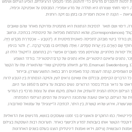
ת לפנות להסברים מדעיים כדי להתגונן מפני פקפוקי הרציונליזם, הופיע הצילום ושימש
ה, דימוי חזותי שצורתו היא תולדה של מדע אמפירי, המבוסס על אופטיקה וכימיה,
יאות – הקנה לו איכות חומרית ובו בזמן גם זיקה רוחנית.
 דימוי ושם תואר לנסיבות הנתונות היא מתמטית ומדויקת מאחר שהם שאובים
כולם מ"מאגר האנלוגיה העולמית". בשירו "זיקות" (Correspondances), שהוא התגלמות מופלאה של סינסתזיה בכתיבה, ונחשב
דלר ביטוי מובהק לתפיסה פואטית־מיסטית זו. ("הַטֶּבַע – אַכְסַדְרַת מִקְדָּשׁ חָיָה,
 / חוֹלֵף שָׁם הָאָדָם, בֵּין יַעֲרוֹת סְמָלִים, / וְאֵלֶּה מְשַׁלְּחִים בּוֹ מַבְּטֵי־קִרְבָה..."). ולטר בנימין
ולל יסודות פולחניים, שהחיסון מפני משברים אפשרי רק בתחומם. ה"זיקות" הללו הן,
ֶכר, נתונים ש"אינם היסטוריים, אלא נתונים של קדם־היסטוריה". בודלר הושפע
מרעיונותיו של עמנואל סוודנבורג (Emanuel Swedenborg, 1772-1688, מדען, תיאולוג ומיסטיקן שוודי שהתאוריה שלו על הקשר
יים השמימיים, קנתה לעצמה קהל מאמינים רחב במאה התשע־עשרה), ובייחוד
ל הדברים הקיימים, ובכללם אלו שאינם נראים לעין, והזיקה הנסתרת בין הטבע לרוח.
בהקדמה למאמר מרתק, שכתבה רוזלינד קראוס על נדאר ונכלל בספר הרהורים: נשים כותבות על צילום מ־1850 ועד היום,
הצילום ויכולתו המגית להעתיק את העולם, מיקמו אותו על צומת מרכזי בין המדעי
מית של הצילום, קראוס טוענת שהתכונה הייצוגית של הסימן הצילומי התפתחה
־עשרה, אירוע שהיא קושרת, בין היתר, לכתיבה ה"ייצוגית" של עמנואל סוודנבורג.
ריטואלי, כמו החוקרים והאוצרים בני זמננו שעוסקים בנושא, מדגישים את הדואליות
דוקסלי הקושר אותו בעבותות למדע ולכישוף כאחד. תערוכות רבות העוסקות בצילום
ות העכשווית (צילום, וידאו ואמנות דיגיטלית) הוצגו בעולם בשנים האחרונות