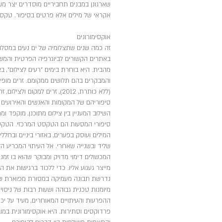
שארגונן במבנים תחביריים מוסדרים יצר מ
אקראי של מילים אלא פרטים בסיפור. טקסט 
אוקסימורונים
זה כמה שנים שתצלומיה של ים נעים במסלו
באתרים הקשורים לביוגרפיה הפרטית והמש
מהבית. היא בוחרת בימים "רעים לצילום", ב
והמבקרים בהם תלושים ממקומם. זרים מופיע
(ללא כותרת, 2012), זרים למק
סיפוריהם של המקומות והאנשים והאירועים 
השילוב המעניין בין צילום מתוכנן, מוקפד 
סיפורי המסעות הם הטקסט המרכזי. הטקסט 
המילים ועוסק בפערים, באזורי ביניים ובח
שליד ובשנייה שאחרי. אל העיתוי המכריע 
המכשולים דימוי מדויק ומבוקר שהוא בו זמנ
מייצר געגוע אליו. כדי ללכוד ברגישות את 
נדרשת תבונה מעמיקה במסורת מפוארת של ר
מיומנות טכנית גבוהה ושעות רבות של ניסויי
ההפרעות והעיתויים המאוחרים, מעיד על יכ
פרדוקסים וסתירות. היא אוקסימורונית במ