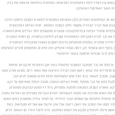
בשיש ובין האדריכלות הפשיסטית המרשימה המפארת בחזיתות אדומות את בניין
בית הוועד האולימפי האיטלקי).
וא זוג המחסומים הזוהרים בלבן ותגובתם המסנוורת לתאורת המַבזֵק החזקה הרבה
ים שעל הגדר הבהירה ומשאר חלקי המבנה המפואר. זווית הצילום האלכסונית
לים שלצדי הפתח ובפרספקטיבה שנוצרת מתעוותים יחסי הגדלים ואיזון התאורה.
ין זכר לבניין האקדמיה הפשיסטית שנבלע לחלוטין בחשיכה. מן הזווית המקרית
של תיירת ממהרת, נעלמים מהתצלום פרטים חשובים בשטח ומתבטלת הסימטריה
בסוף היום ובשחור לבן, דומה שפורו איטליקו אינו אלא זוג מחסומים זוהרים התוחמים
 מים לרגל עבודות תחזוקה באתר ההיסטורי.
 ים פסל של גבר מסוקס, המשקיף מלמעלה בעיני אבן החסרות מרקם אך מלאות
 מחודדות ופה קפוץ. ראשו פונה הצידה נחרצות מעל צוואר רחב, ומבטו מורכן מעט
וצק. מסביב לצוואר כרוך חבל שיש המשתלשל תחת הזרוע וממשיך לכיוון הגב.
קית בסוג של בגד מפוסל. מזווית הצילום הנמוכה מוגבה הפסל ומתרומם על רקע
. תאורת המַבזֵק המכוונת מלמטה וממרחק גדול דיו למנוע הבהקים מסנוורים,
 את השיש ומרככת את מעטה הקשיחות. לעידון הגבריות מוסיפים גם ניגודיות נמוכה,
את תחתית התצלום עם משולש הבגד החידתי. גם לאחר צפייה ממושכת באיש השיש,
ר ממנו את המבט, עיני האבן ריקות אבל אינן יורקות אש ואף לא מקפיאות. כעת
ן איימה להתפרץ ולבקע את השיש המלוטש. פרט לחבל היורד מן הצוואר לכיוון