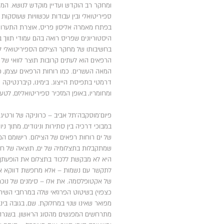
ומחקר רב הוקדש ועדיין מוקדש לנושא. המח
ספיריטואלי ובין עבודות עכשוויות שעוסקות
היסטוריונים שפריס רואה בהם עמודי תווך 
בחשיבותו של מחקר הצילום הספיריטואלי ל
הרפאים הוא לעתים קרובות תוצר לוואי של
המאה העשרים. כמו רוחות הרפאים עצמן, כך 
דרמטי בתפיסת הייצוג. בימינו, קיברנטיקה
ומחומריו, באופן המזכיר ספיריטואליזם, לט
פיום־מוסקבה־תל אביב – כרוניקה של ורטיג
במבוכי דרכיה בין סתירות וניגודים, מתוך 
של ים רוחות רפאים של הצילום. רישומם ה
שמתקבלות בתצלומיה של ים, תוצאה של חוס
היא לא מבקשת ללכוד בתצלום את הופעתן –
לתקשר עם נשמות – אלא מחפשת דווקא את ה
של אקטופלסמה. את אלו – סימנים של נוכח
כצפוי) בשיטוט הפרוזאי שלה במרחבי השיח ה
מפואר שאינו שנוי במחלוקת. שם, בגובה בינונ
מתרחשים המפגשים מהסוג הראשון. בשגרה 